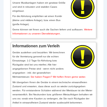
Unsere Musikanlagen haben ein gewisse Größe
und sind in robusten und stabilen Cases
eingebaut.
Für die Abholung empfehlen wir einen Kombi
(kleine und mittlere Anlage), bzw. einen Bus
(große Anlage).
Gerne können wir Ihnen auch die Sachen liefern und aufbauen.
Weitere
Informationen zu unseren Dienstleistungen
.
Informationen zum Verleih
Geräte ausleihen und bezahlen: Wir berechnen
für die Vermietung generell nur die echten
Einsatztage. 1-2 Tage für Abholung bzw.
Rückgabe sind bei uns mietfrei. Alle hier
angegebenen Preise sind - wenn nicht anders
angegeben - inkl. der gesetzlichen
Mehrwertsteuer.
Sie haben Fragen? Wir helfen Ihnen gerne weiter.
Wir übergeben Ihnen die Geräte in einem technische einwandfreien
Zustand und erwarten, dass diese auch so wieder zurückgegeben
werden. Für entstandene Schäden während der Mietdauer ist der Mieter
verantwortlich. Bei Neukunden bzw. größeren Mietaufträgen behalten wir
uns vor, vorab eine Kaution zu verlangen, die Sie nach Rückgabe der
Artikel in einwandfreiem Zustand wieder ausbezahlt bekommen.