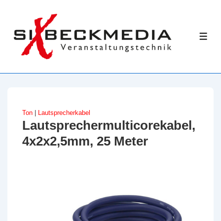
↓
Zum
Inhalt
ME
Ton
|
Lautsprecherkabel
Lautsprechermulticorekabel,
4x2x2,5mm, 25 Meter