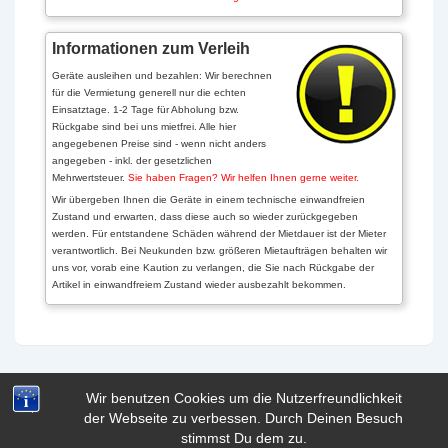
Informationen zum Verleih
Geräte ausleihen und bezahlen: Wir berechnen
für die Vermietung generell nur die echten
Einsatztage. 1-2 Tage für Abholung bzw.
Rückgabe sind bei uns mietfrei. Alle hier
angegebenen Preise sind - wenn nicht anders
angegeben - inkl. der gesetzlichen
Mehrwertsteuer.
Sie haben Fragen? Wir helfen Ihnen gerne weiter.
Wir übergeben Ihnen die Geräte in einem technische einwandfreien
Zustand und erwarten, dass diese auch so wieder zurückgegeben
werden. Für entstandene Schäden während der Mietdauer ist der Mieter
verantwortlich. Bei Neukunden bzw. größeren Mietaufträgen behalten wir
uns vor, vorab eine Kaution zu verlangen, die Sie nach Rückgabe der
Artikel in einwandfreiem Zustand wieder ausbezahlt bekommen.
Wir benutzen Cookies um die Nutzerfreundlichkeit
der Webseite zu verbessen. Durch Deinen Besuch
Copyright © 2026
| Präsentiert von
Responsive-Theme
stimmst Du dem zu.