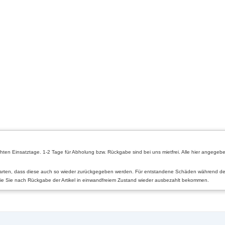
hten Einsatztage. 1-2 Tage für Abholung bzw. Rückgabe sind bei uns mietfrei. Alle hier angegebe
arten, dass diese auch so wieder zurückgegeben werden. Für entstandene Schäden während der M
 die Sie nach Rückgabe der Artikel in einwandfreiem Zustand wieder ausbezahlt bekommen.