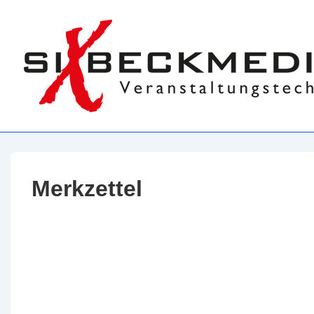
↓
Zum
Inhalt
Merkzettel