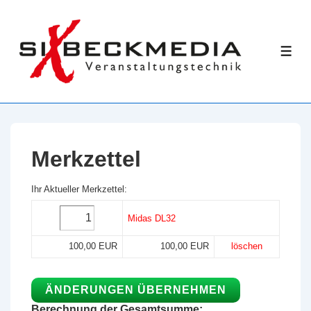
↓
Zum
Inhalt
ME
Merkzettel
Ihr Aktueller Merkzettel:
Midas DL32
100,00 EUR
100,00 EUR
löschen
Berechnung der Gesamtsumme: