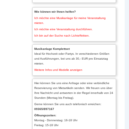
Wie können wir Ihnen helfen?
Ich möchte eine Musikanlage für meine Veranstaltung
mieten.
Ich möchte eine Veranstaltung durchführen.
Ich bin auf der Suche nach Lichteffekten.
Musikanlage Komplettset
Ideal für Hochzeit oder Partys. In verschiedenen Größen
und Ausführungen, bei uns ab 30,- EUR pro Einsatztag
mieten.
Weitere Infos und Modelle anzeigen
Hier können Sie uns eine Anfrage oder eine verbindliche
Reservierung von Mietartikeln senden. Wir freuen uns über
Ihre Nachricht und antworten in der Regel innerhalb von 24
Stunden (Montag bis Freitag).
Gerne können Sie uns auch telefonisch erreichen:
09365/897167
Öffnungszeiten:
Montag - Donnerstag: 16-18 Uhr
Freitag: 15-18 Uhr