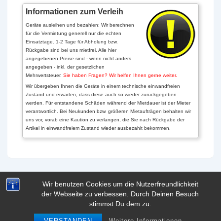
Informationen zum Verleih
Geräte ausleihen und bezahlen: Wir berechnen
für die Vermietung generell nur die echten
Einsatztage. 1-2 Tage für Abholung bzw.
Rückgabe sind bei uns mietfrei. Alle hier
angegebenen Preise sind - wenn nicht anders
angegeben - inkl. der gesetzlichen
Mehrwertsteuer.
Sie haben Fragen? Wir helfen Ihnen gerne weiter.
Wir übergeben Ihnen die Geräte in einem technische einwandfreien
Zustand und erwarten, dass diese auch so wieder zurückgegeben
werden. Für entstandene Schäden während der Mietdauer ist der Mieter
verantwortlich. Bei Neukunden bzw. größeren Mietaufträgen behalten wir
uns vor, vorab eine Kaution zu verlangen, die Sie nach Rückgabe der
Artikel in einwandfreiem Zustand wieder ausbezahlt bekommen.
Wir benutzen Cookies um die Nutzerfreundlichkeit
der Webseite zu verbessen. Durch Deinen Besuch
Copyright © 2026
| Präsentiert von
Responsive-Theme
stimmst Du dem zu.
VERSTANDEN
Weitere Informationen